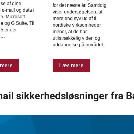
lse af dine
for det næste år. Samtidig
 e-mail og data i
viser undersøgelsen, at
65, Microsoft
mere end syv ud af ti
 og G Suite. Til
nordiske virksomheder
65 er der
mener, at de har
n…
utilstrækkelig viden og
uddannelse på området.
 mere
Læs mere
ail sikkerhedsløsninger fra 