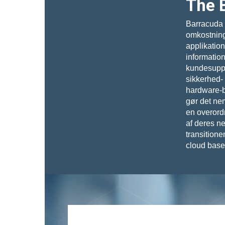
The 
Barracuda 
omkostnings
applikation
informatio
kundesuppo
sikkerhed-
hardware-ba
gør det nem
en overord
af deres ne
transitione
cloud baser