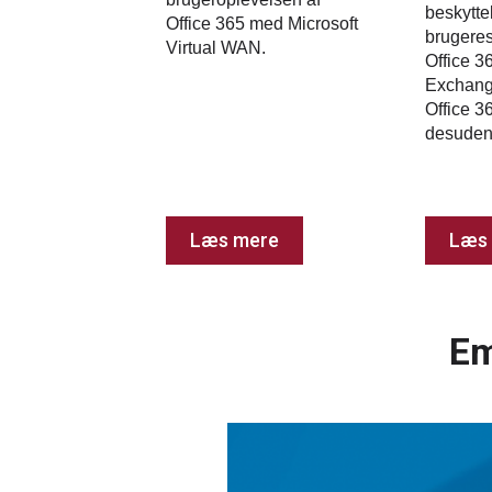
beskytte
Office 365 med Microsoft
brugeres
Virtual WAN.
Office 3
Exchange
Office 3
desude
Læs mere
Læs
Em