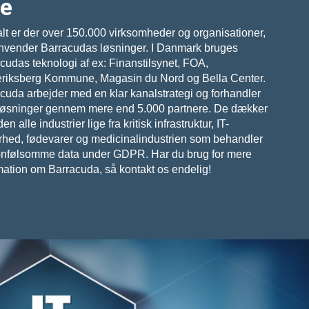
ce
lt er der over 150.000 virksomheder og organisationer,
nvender Barracudas løsninger. I Danmark bruges
cudas teknologi af ex: Finanstilsynet, FOA,
riksberg Kommune, Magasin du Nord og Bella Center.
cuda arbejder med en klar kanalstrategi og forhandler
løsninger gennem mere end 5.000 partnere. De dækker
n alle industrier lige fra kritisk infrastruktur, IT-
rhed, fødevarer og medicinalindustrien som behandler
nfølsomme data under GDPR. Har du brug for mere
mation om Barracuda, så kontakt os endelig!