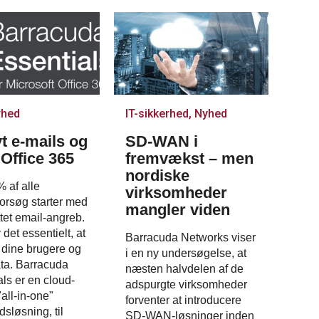
rhed
IT-sikkerhed, Nyhed
t e-mails og
SD-WAN i
 Office 365
fremvækst – men
nordiske
 af alle
virksomheder
orsøg starter med
mangler viden
ttet email-angreb.
 det essentielt, at
Barracuda Networks viser
 dine brugere og
i en ny undersøgelse, at
ta. Barracuda
næsten halvdelen af de
als er en cloud-
adspurgte virksomheder
"all-in-one"
forventer at introducere
dsløsning, til
SD-WAN-løsninger inden