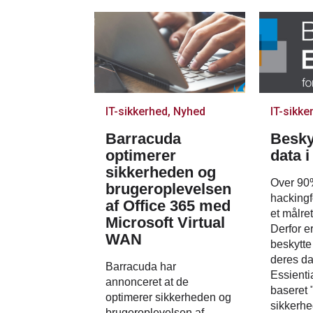
IT-sikkerhed, Nyhed
IT-sikke
Barracuda
Besky
optimerer
data i
sikkerheden og
Over 90%
brugeroplevelsen
hackingf
af Office 365 med
et målre
Microsoft Virtual
Derfor er
WAN
beskytte
deres da
Barracuda har
Essienti
annonceret at de
baseret 
optimerer sikkerheden og
sikkerhe
brugeroplevelsen af