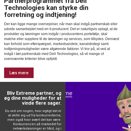
Partnerprogrammet fra Dell
Technologies kan styrke din
forretning og indtjening!
Der kan ligge mange overvejelser, når man skal indgå partnerskab eller
udvide samarbejdet med en it-producent. Det er naturligvis oplagt, at de
produkter og løsninger som indgår i producentens portefølje, skal
matche eller supplere til de løsninger og services, som tilbydes. Dernæst
kan forhold som efterspørgsel, markedsandele, kanalstrategi samt
indtjeningsmuligheder være afgørende faktorer. Vi tror på, at ved at
indgå i tæt partnerskab med Dell Technologies, så vil mange of
ovennævnte kriterier blive opfyldt.
Læs mere
Bliv Extreme partner, og
øg dine muligheder for at
vinde flere sager.
Du ved om nogen, hvor vigtigt det er
at skille sig ud fra konkurrenterne,
men også hvor svært det kan være.
Konkurrencen på markedet for
netværksløsninger er hård, og i