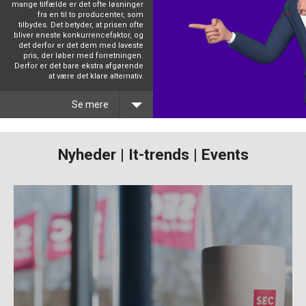
mange tilfælde er det ofte løsninger
fra en til to producenter, som
tilbydes. Det betyder, at prisen ofte
bliver eneste konkurrencefaktor, og
det derfor er det dem med laveste
pris, der løber med forretningen.
Derfor er det bare ekstra afgørende
at være det klare alternativ.
Se mere
Der kan ligge mange overvejelser bag, når man skal indgå partnerskab eller udvide
samarbejdet med en ny samarbejdspartner. Det er naturligvis oplagt, at de produkter
Nyheder | It-trends | Events
og løsninger som indgår i producentens portefølje, skal matche eller supplere til de
løsninger og services, som tilbydes. Dernæst kan forhold som efterspørgsel,
markedsandele, kanalstrategi samt indtjeningsmuligheder være afgørende faktorer.
Læs mere og hør, hvorfor et partnerskab med Extreme Networks kan være værd at
overveje.
Læs mere