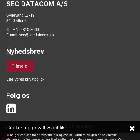
SEC DATACOM A/S
Gydevang 17-19
3450 Allerød
Tlf.: +45 4810 8000
E-mail:
sec@secdatacom.dk
Nyhedsbrev
Tilmeld
Læs vores privatpolitik
Følg os
© 2026 SEC DATACOM A/S
Cookie- og privatlivspolitik
Vi bruger cookies for at forbedre din oplevelse, vurdere brugen af de enkelte
elementer på hjemmesiden og til at støtte markedsføringen af vores services. Ved