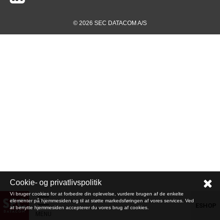
© 2026 SEC DATACOM A/S
Cookie- og privatlivspolitik
Vi bruger cookies for at forbedre din oplevelse, vurdere brugen af de enkelte
elementer på hjemmesiden og til at støtte markedsføringen af vores services. Ved
ESHOP
at benytte hjemmesiden accepterer du vores brug af cookies.
MENU