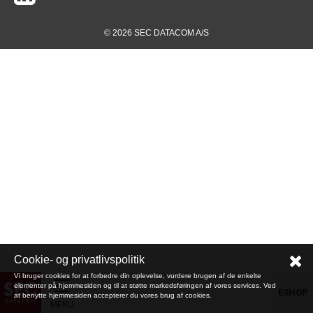
© 2026 SEC DATACOM A/S
Cookie- og privatlivspolitik
Vi bruger cookies for at forbedre din oplevelse, vurdere brugen af de enkelte
elementer på hjemmesiden og til at støtte markedsføringen af vores services. Ved
ESHOP
at benytte hjemmesiden accepterer du vores brug af cookies.
MENU