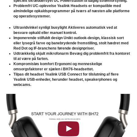
specielt skræddersyet UC Powerstation til daglig strømforsyning.
Problemfri UC-oplevelse
Yealink Headsets er kompatible med
almindelige opkaldsprogrammer på tværs af næsten alle platforme
og operativsystemer.
Ultravidvinkel synligt busylight
Aktiveres automatisk ved at
besvare opkald eller manuel kontrol.
Imponerende stilfuldt design
Unikt outlook-design, klassisk sort
eller lysegrå farve og banebrydende fremstilling, stolt hædret med
Red Dot og IF-branchens førende designpriser.
Udtrækkelig skjult mikrofonarm
Bevæg dig problemfrit fra kontoret
til at være på farten.
Kompromisløs komfort
Ergonomi og menneskelige
omsorgsfaktorer er sjælen i BH76-headsettet.
Tilpas dit headset
Yealink USB Connect for tilslutning af flere
Yealink USB-enheder, herunder headset, speakerphones og
webcams.