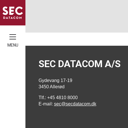
MENU
SEC DATACOM A/S
Gydevang 17-19
3450 Allerød
Tlf.: +45 4810 8000
E-mail:
sec@secdatacom.dk