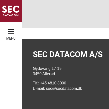
MENU
SEC DATACOM A/S
Gydevang 17-19
3450 Allerød
Tlf.: +45 4810 8000
E-mail:
sec@secdatacom.dk