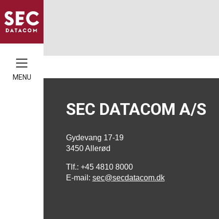
MENU
SEC DATACOM A/S
Gydevang 17-19
3450 Allerød
Tlf.: +45 4810 8000
E-mail:
sec@secdatacom.dk