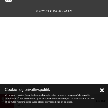
© 2026 SEC DATACOM A/S
Cookie- og privatlivspolitik
Vi bruger cookies for at forbedre din oplevelse, vurdere brugen af de enkelte
elementer på hjemmesiden og til at støtte markedsføringen af vores services. Ved
ESHOP
at benytte hjemmesiden accepterer du vores brug af cookies.
MENU