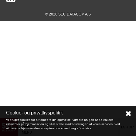
© 2026 SEC DATACOM A/S
Cookie- og privatlivspolitik
Vi bruger cookies for at forbedre din oplevelse, vurdere brugen af de enkelte
elementer på hjemmesiden og til at støtte markedsføringen af vores services. Ved
ESHOP
at benytte hjemmesiden accepterer du vores brug af cookies.
MENU