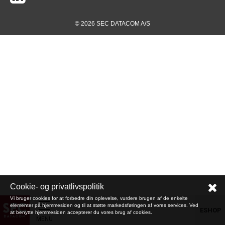
© 2026 SEC DATACOM A/S
Cookie- og privatlivspolitik
Vi bruger cookies for at forbedre din oplevelse, vurdere brugen af de enkelte
elementer på hjemmesiden og til at støtte markedsføringen af vores services. Ved
ESHOP
at benytte hjemmesiden accepterer du vores brug af cookies.
MENU