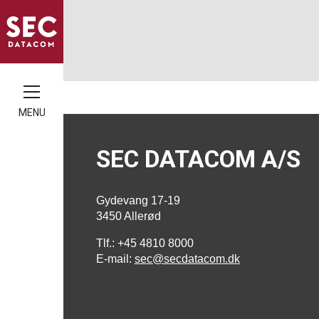
MENU
SEC DATACOM A/S
Gydevang 17-19
3450 Allerød
Tlf.: +45 4810 8000
E-mail:
sec@secdatacom.dk