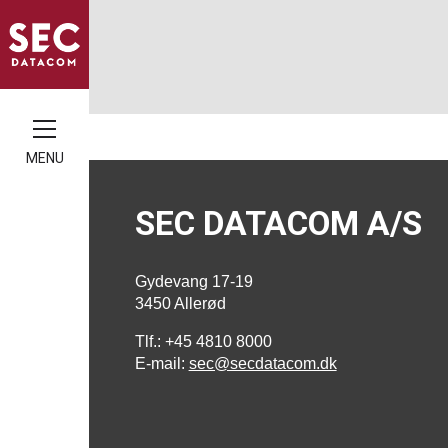
MENU
SEC DATACOM A/S
Gydevang 17-19
3450 Allerød
Tlf.: +45 4810 8000
E-mail:
sec@secdatacom.dk