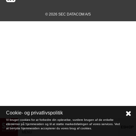
© 2026 SEC DATACOM A/S
Cookie- og privatlivspolitik
Vi bruger cookies for at forbedre din oplevelse, vurdere brugen af de enkelte
elementer på hjemmesiden og til at støtte markedsføringen af vores services. Ved
ESHOP
at benytte hjemmesiden accepterer du vores brug af cookies.
MENU