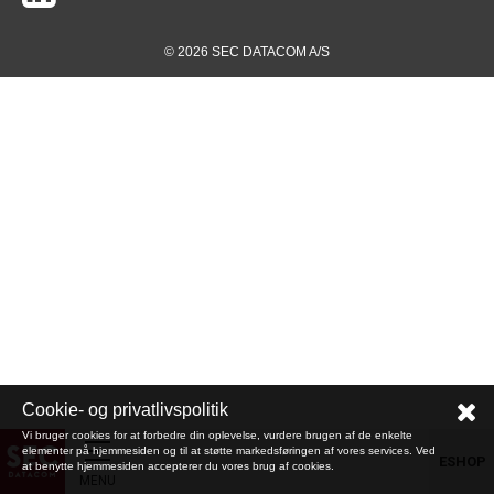
© 2026 SEC DATACOM A/S
Cookie- og privatlivspolitik
Vi bruger cookies for at forbedre din oplevelse, vurdere brugen af de enkelte
elementer på hjemmesiden og til at støtte markedsføringen af vores services. Ved
ESHOP
at benytte hjemmesiden accepterer du vores brug af cookies.
MENU