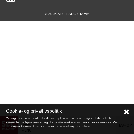
© 2026 SEC DATACOM A/S
Cookie- og privatlivspolitik
Vi bruger cookies for at forbedre din oplevelse, vurdere brugen af de enkelte
elementer på hjemmesiden og til at støtte markedsføringen af vores services. Ved
ESHOP
at benytte hjemmesiden accepterer du vores brug af cookies.
MENU