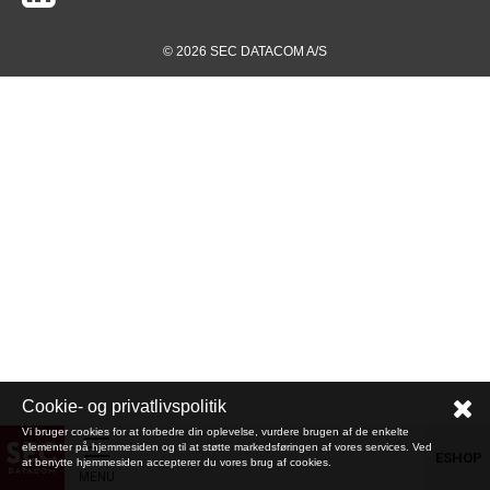
© 2026 SEC DATACOM A/S
Cookie- og privatlivspolitik
Vi bruger cookies for at forbedre din oplevelse, vurdere brugen af de enkelte
elementer på hjemmesiden og til at støtte markedsføringen af vores services. Ved
ESHOP
at benytte hjemmesiden accepterer du vores brug af cookies.
MENU