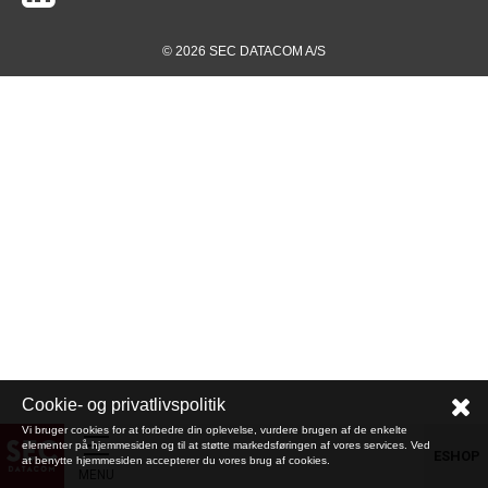
© 2026 SEC DATACOM A/S
Cookie- og privatlivspolitik
Vi bruger cookies for at forbedre din oplevelse, vurdere brugen af de enkelte
elementer på hjemmesiden og til at støtte markedsføringen af vores services. Ved
ESHOP
at benytte hjemmesiden accepterer du vores brug af cookies.
MENU