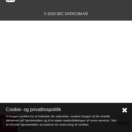
© 2026 SEC DATACOM A/S
Cookie- og privatlivspolitik
Vi bruger cookies for at forbedre din oplevelse, vurdere brugen af de enkelte
elementer på hjemmesiden og til at støtte markedsføringen af vores services. Ved
ESHOP
at benytte hjemmesiden accepterer du vores brug af cookies.
MENU