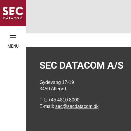
MENU
SEC DATACOM A/S
Gydevang 17-19
3450 Allerød
Tlf.: +45 4810 8000
E-mail:
sec@secdatacom.dk