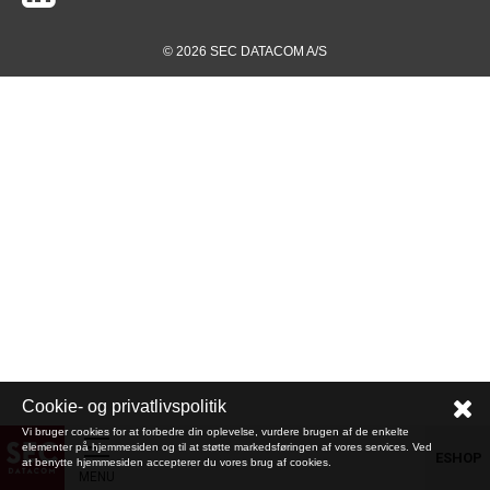
© 2026 SEC DATACOM A/S
Cookie- og privatlivspolitik
Vi bruger cookies for at forbedre din oplevelse, vurdere brugen af de enkelte
elementer på hjemmesiden og til at støtte markedsføringen af vores services. Ved
ESHOP
at benytte hjemmesiden accepterer du vores brug af cookies.
MENU