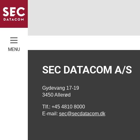
MENU
SEC DATACOM A/S
Gydevang 17-19
3450 Allerød
Tlf.: +45 4810 8000
E-mail:
sec@secdatacom.dk