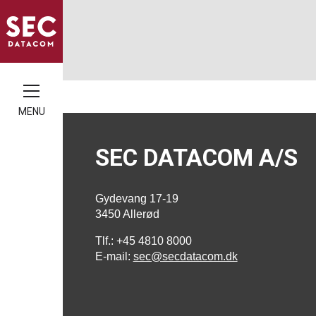
MENU
SEC DATACOM A/S
Gydevang 17-19
3450 Allerød
Tlf.: +45 4810 8000
E-mail:
sec@secdatacom.dk