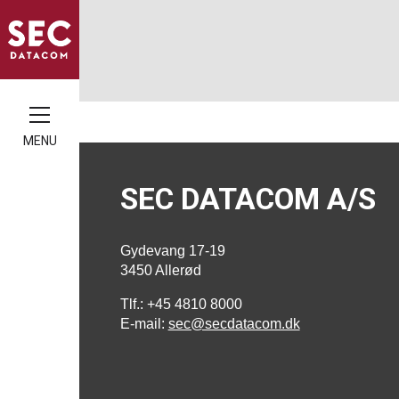
MENU
SEC DATACOM A/S
Gydevang 17-19
3450 Allerød
Tlf.: +45 4810 8000
E-mail:
sec@secdatacom.dk