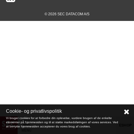
© 2026 SEC DATACOM A/S
Cookie- og privatlivspolitik
Vi bruger cookies for at forbedre din oplevelse, vurdere brugen af de enkelte
elementer på hjemmesiden og til at støtte markedsføringen af vores services. Ved
ESHOP
at benytte hjemmesiden accepterer du vores brug af cookies.
MENU