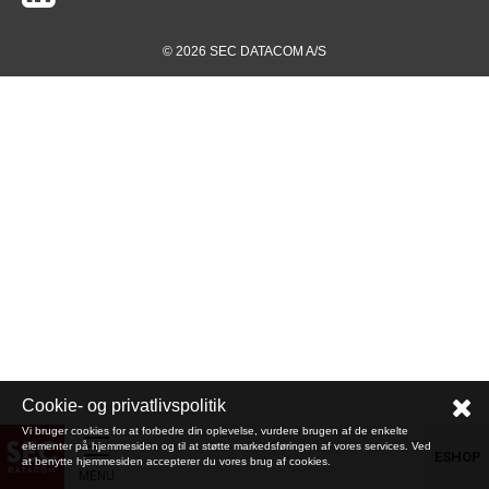
© 2026 SEC DATACOM A/S
Cookie- og privatlivspolitik
Vi bruger cookies for at forbedre din oplevelse, vurdere brugen af de enkelte
elementer på hjemmesiden og til at støtte markedsføringen af vores services. Ved
ESHOP
at benytte hjemmesiden accepterer du vores brug af cookies.
MENU