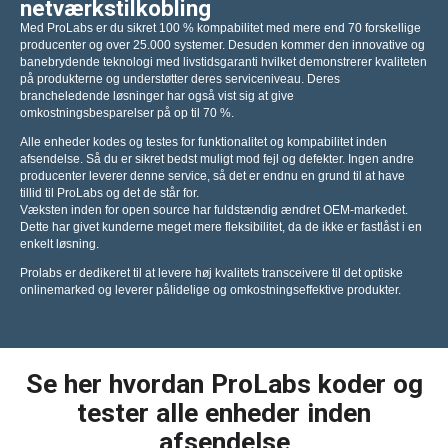
netværkstilkobling
Med ProLabs er du sikret 100 % kompabilitet med mere end 70 forskellige
producenter og over 25.000 systemer. Desuden kommer den innovative og
banebrydende teknologi med livstidsgaranti hvilket demonstrerer kvaliteten
på produkterne og understøtter deres serviceniveau. Deres
brancheledende løsninger har også vist sig at give
omkostningsbesparelser på op til 70 %.
Alle enheder kodes og testes for funktionalitet og kompabilitet inden
afsendelse. Så du er sikret bedst muligt mod fejl og defekter. Ingen andre
producenter leverer denne service, så det er endnu en grund til at have
tillid til ProLabs og det de står for.
Væksten inden for open source har fuldstændig ændret OEM-markedet.
Dette har givet kunderne meget mere fleksibilitet, da de ikke er fastlåst i en
enkelt løsning.
Prolabs er dedikeret til at levere høj kvalitets transceivere til det optiske
onlinemarked og leverer pålidelige og omkostningseffektive produkter.
Se her hvordan ProLabs koder og
tester alle enheder inden
afsendelse