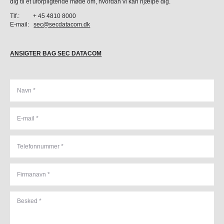
dig til et uforpligtende møde om, hvordan vi kan hjælpe dig.
Tlf.: + 45 4810 8000
E-mail:
sec@secdatacom.dk
ANSIGTER BAG SEC DATACOM