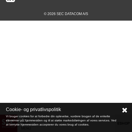
© 2026 SEC DATACOM A/S
Cookie- og privatlivspolitik
Vi bruger cookies for at forbedre din oplevelse, vurdere brugen af de enkelte
elementer på hjemmesiden og til at støtte markedsføringen af vores services. Ved
ESHOP
at benytte hjemmesiden accepterer du vores brug af cookies.
MENU