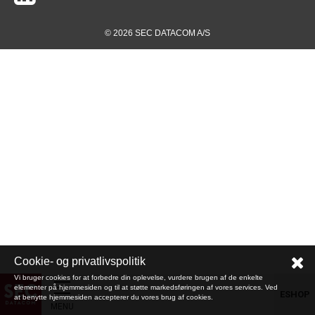
© 2026 SEC DATACOM A/S
Cookie- og privatlivspolitik
Vi bruger cookies for at forbedre din oplevelse, vurdere brugen af de enkelte
elementer på hjemmesiden og til at støtte markedsføringen af vores services. Ved
ESHOP
at benytte hjemmesiden accepterer du vores brug af cookies.
MENU