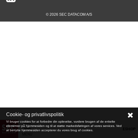
© 2026 SEC DATACOM A/S
Cookie- og privatlivspolitik
Vi bruger cookies for at forbedre din oplevelse, vurdere brugen af de enkelte
elementer på hjemmesiden og til at støtte markedsføringen af vores services. Ved
ESHOP
at benytte hjemmesiden accepterer du vores brug af cookies.
MENU