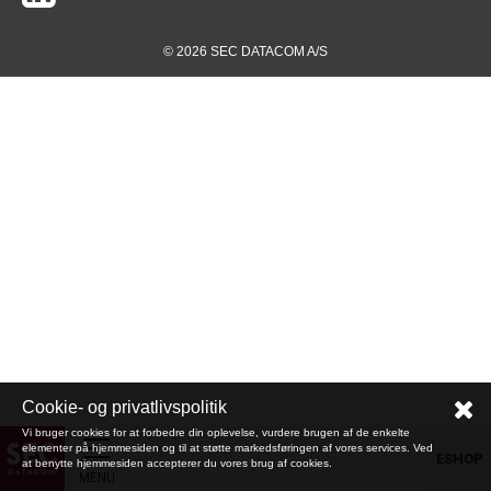
© 2026 SEC DATACOM A/S
Cookie- og privatlivspolitik
Vi bruger cookies for at forbedre din oplevelse, vurdere brugen af de enkelte
elementer på hjemmesiden og til at støtte markedsføringen af vores services. Ved
ESHOP
at benytte hjemmesiden accepterer du vores brug af cookies.
MENU