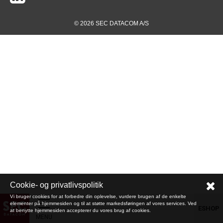
© 2026 SEC DATACOM A/S
Cookie- og privatlivspolitik
Vi bruger cookies for at forbedre din oplevelse, vurdere brugen af de enkelte
elementer på hjemmesiden og til at støtte markedsføringen af vores services. Ved
ESHOP
at benytte hjemmesiden accepterer du vores brug af cookies.
MENU