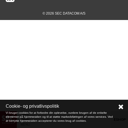
© 2026 SEC DATACOM A/S
Cookie- og privatlivspolitik
Vi bruger cookies for at forbedre din oplevelse, vurdere brugen af de enkelte
elementer på hjemmesiden og til at støtte markedsføringen af vores services. Ved
ESHOP
at benytte hjemmesiden accepterer du vores brug af cookies.
MENU