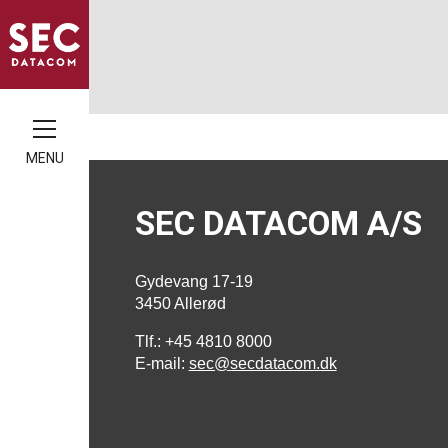
MENU
SEC DATACOM A/S
Gydevang 17-19
3450 Allerød
Tlf.: +45 4810 8000
E-mail:
sec@secdatacom.dk