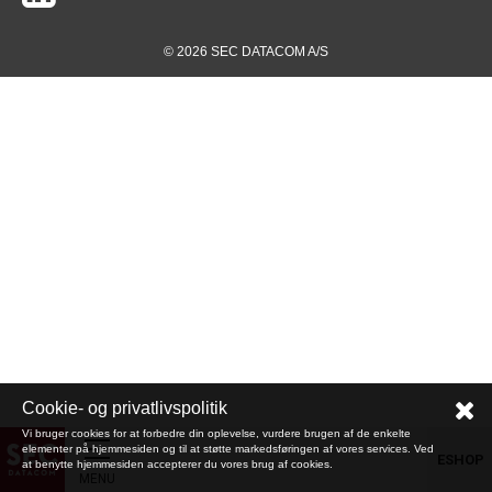
© 2026 SEC DATACOM A/S
Cookie- og privatlivspolitik
Vi bruger cookies for at forbedre din oplevelse, vurdere brugen af de enkelte
elementer på hjemmesiden og til at støtte markedsføringen af vores services. Ved
ESHOP
at benytte hjemmesiden accepterer du vores brug af cookies.
MENU