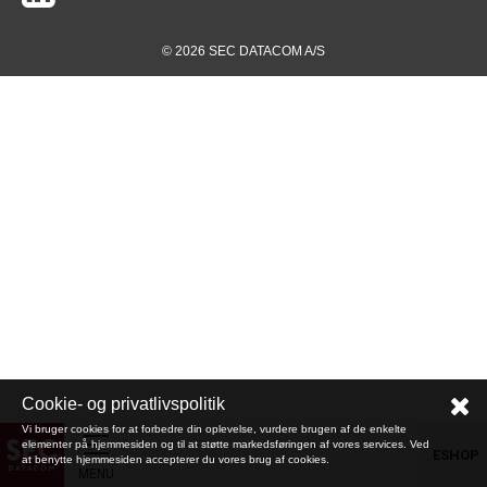
© 2026 SEC DATACOM A/S
Cookie- og privatlivspolitik
Vi bruger cookies for at forbedre din oplevelse, vurdere brugen af de enkelte
elementer på hjemmesiden og til at støtte markedsføringen af vores services. Ved
ESHOP
at benytte hjemmesiden accepterer du vores brug af cookies.
MENU