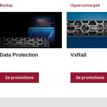
Backup
Hyperconverged
Data Protection
VxRail
Se promotions
Se promotions