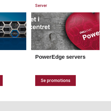
Server
PowerEdge servers
Se promotions