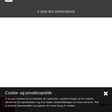
© 2026 SEC DATACOM A/S
Cookie- og privatlivspolitik
Vi bruger cookies for at forbedre din oplevelse, vurdere brugen af de enkelte
elementer på hjemmesiden og til at støtte markedsføringen af vores services. Ved
ESHOP
at benytte hjemmesiden accepterer du vores brug af cookies.
MENU