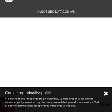
© 2026 SEC DATACOM A/S
Cookie- og privatlivspolitik
Vi bruger cookies for at forbedre din oplevelse, vurdere brugen af de enkelte
elementer på hjemmesiden og til at støtte markedsføringen af vores services. Ved
ESHOP
at benytte hjemmesiden accepterer du vores brug af cookies.
MENU