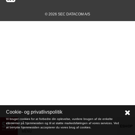
© 2026 SEC DATACOM A/S
Cookie- og privatlivspolitik
Vi bruger cookies for at forbedre din oplevelse, vurdere brugen af de enkelte
elementer på hjemmesiden og til at støtte markedsføringen af vores services. Ved
ESHOP
at benytte hjemmesiden accepterer du vores brug af cookies.
MENU