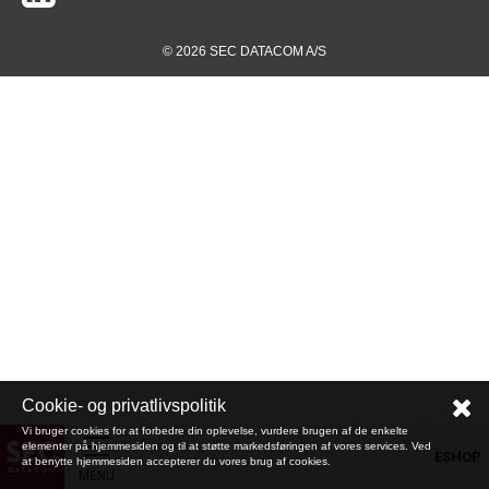
© 2026 SEC DATACOM A/S
Cookie- og privatlivspolitik
Vi bruger cookies for at forbedre din oplevelse, vurdere brugen af de enkelte
elementer på hjemmesiden og til at støtte markedsføringen af vores services. Ved
ESHOP
at benytte hjemmesiden accepterer du vores brug af cookies.
MENU