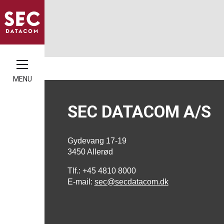
MENU
SEC DATACOM A/S
Gydevang 17-19
3450 Allerød
Tlf.: +45 4810 8000
E-mail:
sec@secdatacom.dk