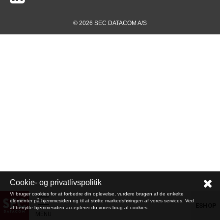
© 2026 SEC DATACOM A/S
Cookie- og privatlivspolitik
Vi bruger cookies for at forbedre din oplevelse, vurdere brugen af de enkelte
elementer på hjemmesiden og til at støtte markedsføringen af vores services. Ved
ESHOP
at benytte hjemmesiden accepterer du vores brug af cookies.
MENU