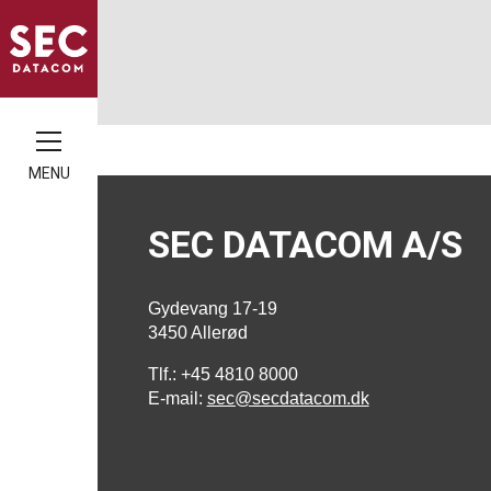
MENU
SEC DATACOM A/S
Gydevang 17-19
3450 Allerød
Tlf.: +45 4810 8000
E-mail:
sec@secdatacom.dk