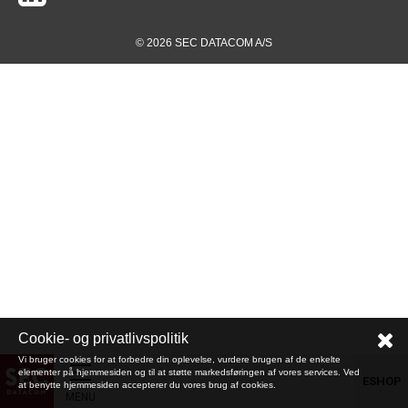
© 2026 SEC DATACOM A/S
Cookie- og privatlivspolitik
Vi bruger cookies for at forbedre din oplevelse, vurdere brugen af de enkelte
elementer på hjemmesiden og til at støtte markedsføringen af vores services. Ved
ESHOP
at benytte hjemmesiden accepterer du vores brug af cookies.
MENU