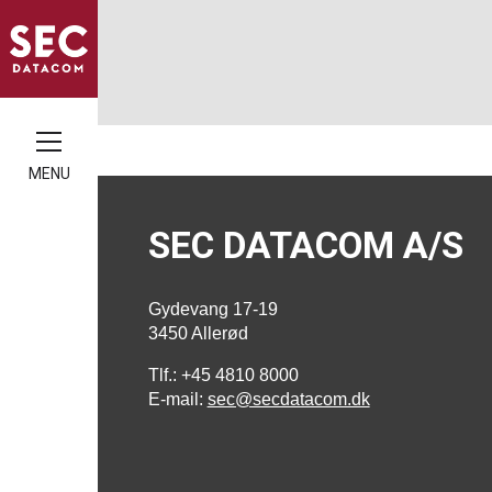
MENU
SEC DATACOM A/S
Gydevang 17-19
3450 Allerød
Tlf.: +45 4810 8000
E-mail:
sec@secdatacom.dk