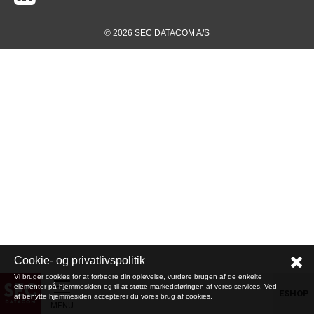
© 2026 SEC DATACOM A/S
Cookie- og privatlivspolitik
Vi bruger cookies for at forbedre din oplevelse, vurdere brugen af de enkelte
elementer på hjemmesiden og til at støtte markedsføringen af vores services. Ved
ESHOP
at benytte hjemmesiden accepterer du vores brug af cookies.
MENU