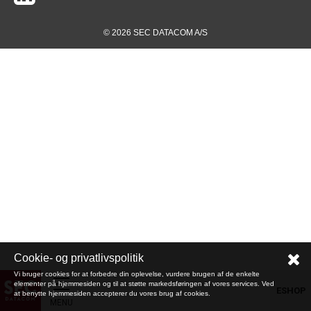
© 2026 SEC DATACOM A/S
Cookie- og privatlivspolitik
Vi bruger cookies for at forbedre din oplevelse, vurdere brugen af de enkelte
elementer på hjemmesiden og til at støtte markedsføringen af vores services. Ved
ESHOP
at benytte hjemmesiden accepterer du vores brug af cookies.
MENU