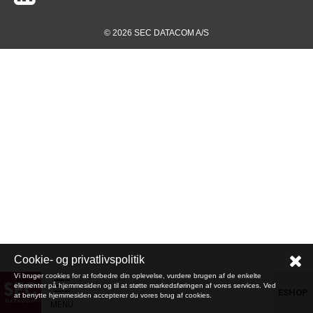
© 2026 SEC DATACOM A/S
Cookie- og privatlivspolitik
Vi bruger cookies for at forbedre din oplevelse, vurdere brugen af de enkelte
elementer på hjemmesiden og til at støtte markedsføringen af vores services. Ved
ESHOP
at benytte hjemmesiden accepterer du vores brug af cookies.
MENU