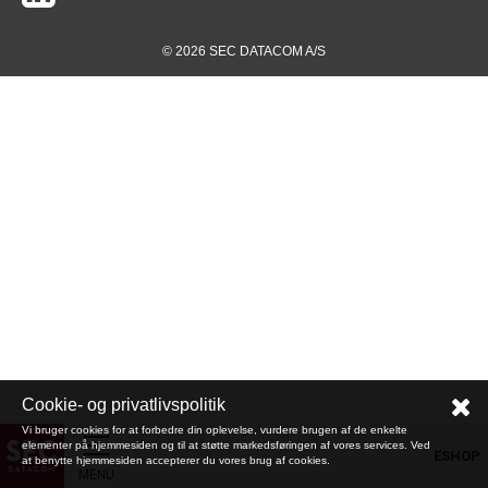
© 2026 SEC DATACOM A/S
Cookie- og privatlivspolitik
Vi bruger cookies for at forbedre din oplevelse, vurdere brugen af de enkelte
elementer på hjemmesiden og til at støtte markedsføringen af vores services. Ved
ESHOP
at benytte hjemmesiden accepterer du vores brug af cookies.
MENU